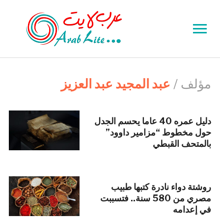
Toggle
sidebar
&
navigation
مؤلف /
عبد المجيد عبد العزيز
دليل عمره 40 عاما يحسم الجدل
حول مخطوط “مزامير داوود”
بالمتحف القبطي
روشتة دواء نادرة كتبها طبيب
مصري من 580 سنة.. فتسببت
في إعدامه