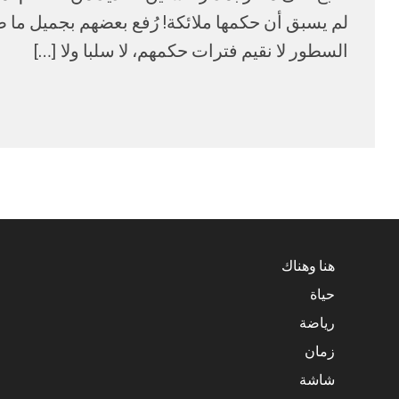
لم يسبق أن حكمها ملائكة! رُفع بعضهم بجميل ما 
السطور لا نقيم فترات حكمهم، لا سلبا ولا […]
هنا وهناك
حياة
رياضة
زمان
شاشة