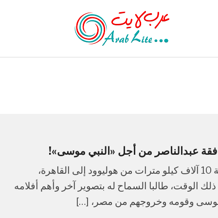
افقة عبدالناصر من أجل «النبي موسى»!
بدأت القصة بعجوز ثمانيني، قرر السفر جوا مسافة 10 آلاف كيلو مترات من هوليوود إلى القاهرة،
ذلك الوقت، طالبا السماح له بتصوير آخر وأهم أفلامه
 موسى وقومه وخروجهم من مصر، […]