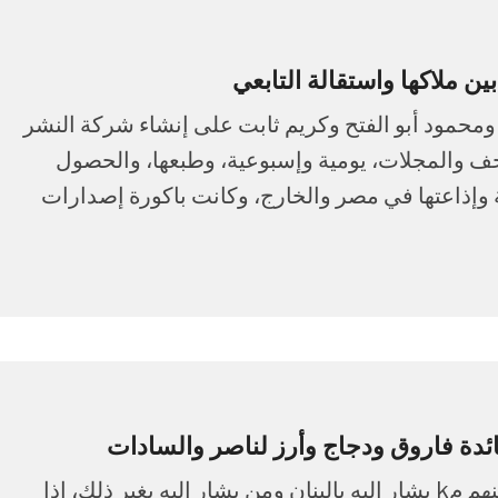
ملاكها واستقالة التابعي
محمد التابعي ومحمود أبو الفتح وكريم ثابت على إنشاء شركة النشر
ف والمجلات، يومية وإسبوعية، وطبعها، والحصول
ية وإذاعتها في مصر والخارج، وكانت باكورة إصدارات
ئدة فاروق ودجاج وأرز لناصر والسادات
تتابع على مصر بمدار السنين العديد من الحكام، منهم مk يشار إليه بالبنان ومن يشار إليه بغير ذلك، إذا