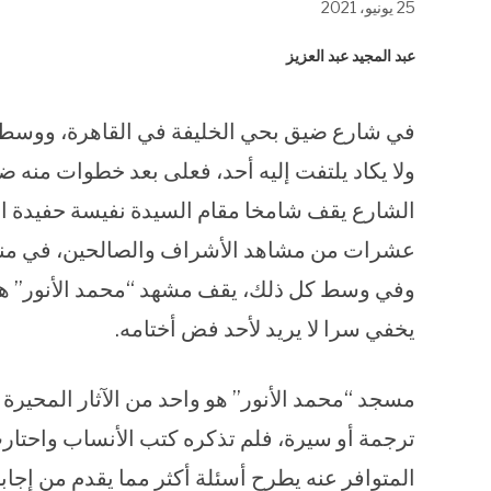
25 يونيو، 2021
في
في
في
نافذة
نافذة
نافذة
جديدة)
جديدة)
جديدة)
عبد المجيد عبد العزيز
في شارع ضيق بحي الخليفة في القاهرة، ووسط ز
ولا يكاد يلتفت إليه أحد، فعلى بعد خطوات منه 
الشارع يقف شامخا مقام السيدة نفيسة حفيدة الإ
عشرات من مشاهد الأشراف والصالحين، في منطقة 
وفي وسط كل ذلك، يقف مشهد “محمد الأنور” هادئ
يخفي سرا لا يريد لأحد فض أختامه.
مسجد “محمد الأنور” هو واحد من الآثار المحيرة 
ترجمة أو سيرة، فلم تذكره كتب الأنساب واحتا
المتوافر عنه يطرح أسئلة أكثر مما يقدم من إجاب