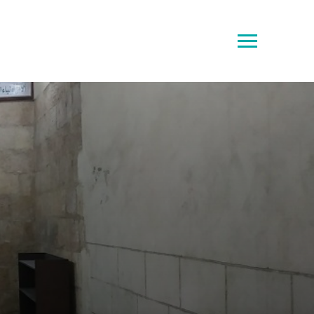
Toggle
sidebar
&
navigation