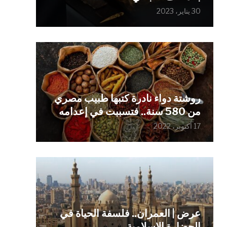
30 يناير، 2023
روشتة دواء نادرة كتبها طبيب مصري
من 580 سنة.. فتسببت في إعدامه
17 أكتوبر، 2022
عرض | العمران.. فلسفة الحياة في
الحضارة الإسلامية