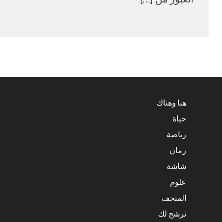
هنا وهناك
حياة
رياضة
زمان
شاشة
علوم
المتحف
نرشح لك