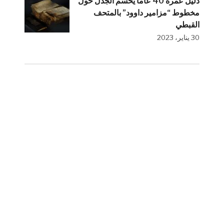
دليل عمره 40 عاما يحسم الجدل حول
مخطوط “مزامير داوود” بالمتحف
القبطي
30 يناير، 2023