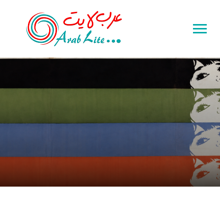
Toggle
sidebar
&
navigation