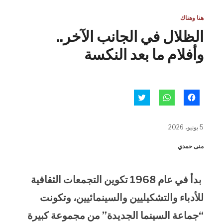
هنا وهناك
الظلال في الجانب الآخر..
وأفلام ما بعد النكسة
انقر
انقر
اضغط
للمشاركة
للمشاركة
للمشاركة
على
على
على
فيسبوك
WhatsApp
تويتر
(فتح
(فتح
(فتح
5 يونيو، 2026
في
في
في
نافذة
نافذة
نافذة
جديدة)
جديدة)
جديدة)
منى حمدي
بدأ في عام 1968 تكوين التجمعات الثقافية
للأدباء والتشكيليين والسينمائيين، وتكونت
“جماعة السينما الجديدة” من مجموعة كبيرة