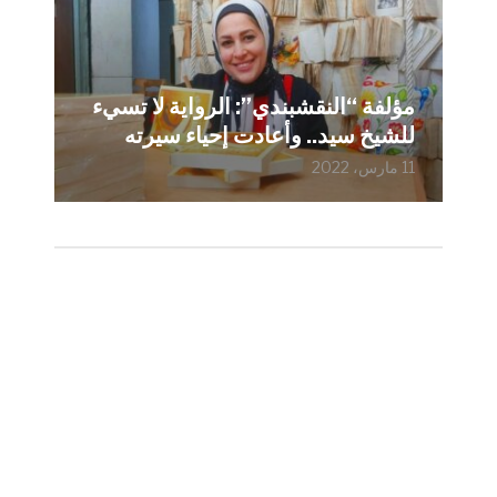
مؤلفة “النقشبندي”: الرواية لا تسيء
للشيخ سيد.. وأعادت إحياء سيرته
11 مارس، 2022