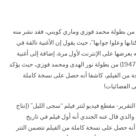
“الزوجة السابعة” (إنتاج عام 1950) وهو من بطولة محمد فوزي وماري كويني، فقد نشر منه
بها وعلوا جوابها”، حيث يقول إن الأغنية تالفة في
 يعرضها على الإنترنت لأول مرة، إضافة إلى أغنية
بعنوان “الفُل” من فيلم “قبلني يا أبي” (إنتاج عام 1947) من بطولة نور الهدى ومحمد فوزي، حيث يؤكد
احة من الفيلم، كاشفا أنه حصل على نسخة كاملة
لتقرير- مقطع فيديو لتتر فيلم “سجى الليل” (إنتاج
دي، والذي قال عنه الجندي أنه أول فيلم في تاريخ
 أنه حصل على نسخة كاملة من الفيلم تتضمن التتر