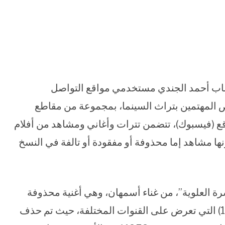
شاب أحمد الجندي مستخدمي مواقع التواصل
خص المهتمين بتراث السينما، بمجموعة من مقاطع
قع (فيسبوك)، تتضمن تترات وأغاني ومشاهد من أفلام
ا مشاهد إما محذوفة أو مفقودة أو تالفة في النسخ
سرة العلوية”، من غناء أسمهان، وهي أغنية محذوفة
من جميع نسخ فيلم غرام وانتقام (إنتاج عام 1944) التي تعرض على القنوات المختلفة، حيث تم حذف