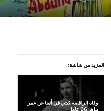
المزيد من شاشة:
وفاة الراقصة كيتي في أثينا عن عمر
يناهز 96 عاما