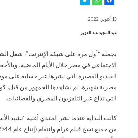
للمشاركة
للمشاركة
للمشاركة
على
على
على
فيسبوك
WhatsApp
تويتر
(فتح
(فتح
(فتح
13 أكتوبر، 2022
في
في
في
نافذة
نافذة
نافذة
جديدة)
جديدة)
جديدة)
عبد المجيد عبد العزيز
بجملة “أول مرة على شبكة الإنترنت”، شغل ال
الاجتماعي في مصر خلال الأيام الماضية، وبالأ
الفيديو القصيرة التي نشرها عبر حسابه على مو
مصرية شهيرة، لم يشاهدها الجمهور من قبل، كونه
التي تذاع عبر التلفزيون المصري والفضائيات.
كانت البداية عندما نشر الجندي أغنية “نشيد الأ