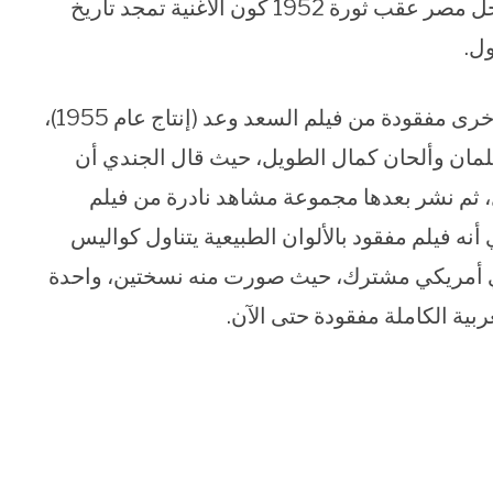
الأغنية من جميع نسخ الفيلم التي كانت متاحة داخل مصر عقب ثورة 1952 كون الأغنية تمجد تاريخ
ل.
ثم توالت بعدها النوادر، حيث نشر الجندي أغنية أخرى مفقودة من فيلم السعد وعد (إنتاج عام 1955)،
سلمان وألحان كمال الطويل، حيث قال الجندي أن
ل، ثم نشر بعدها مجموعة مشاهد نادرة من فيلم
 عام 1955)، ويقول الجندي أنه فيلم مفقود بالألوان الطبيعية يتناول كواليس
ي أمريكي مشترك، حيث صورت منه نسختين، واحدة
عربية الكاملة مفقودة حتى الآن.