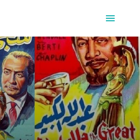
Toggle
sidebar
&
navigation