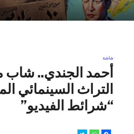
شاشة
أحمد الجندي.. شاب م
التراث السينمائي الم
“شرائط الفيديو”
انقر
انقر
اضغط