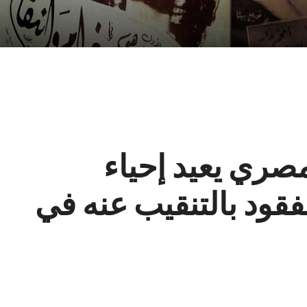
صري يعيد إحياء
فقود بالتنقيب عنه في