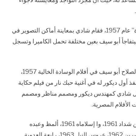
اعد له، حيث أن مجرد التواجد ومعايشته لأجواء
في ذلك الوقت كان أبو سيف يحضّر لفيلم “الفتوة” عام 1957، فقام شادي بمعاينة أماكن التصوير في
تفاجأ أبو سيف بعين مختلفة تحمل الكاميرا وتسجل
من هنا بدأ شادي طريق السينما كمساعد مخرج لصلاح أبو سيف في أفلام الوسادة الخالية 1957،
 1958، أنا حرة 1959، إلى أن نفذ أول ديكور له في أغنية حبك نار من فيلم حكاية
والت أعمال شادي كمهندس ديكور ومصمم مناظر ومصمم
الأفلام المصرية.
من أبرز تلك الأفلام: الرجل الثاني 1959، عنتر ابن شداد 1961، وا إسلاماه 1961، ألمظ وعبده
الحامولي 1962، شفيقة القبطية 1962، بين القصرين 1962، عروس النيل 1963، رابعة العدوية