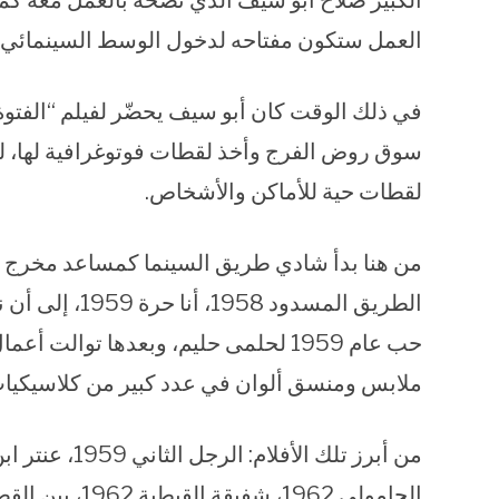
الكبير صلاح أبو سيف الذي نصحه بالعمل معه كمس
العمل ستكون مفتاحه لدخول الوسط السينمائي.
سوق روض الفرج وأخذ لقطات فوتوغرافية لها، لي
لقطات حية للأماكن والأشخاص.
الطريق المسدود
حب عام 1959 لحلمى حليم، وبعدها ت
ملابس ومنسق ألوان في عدد كبير من كلاسيكيات 