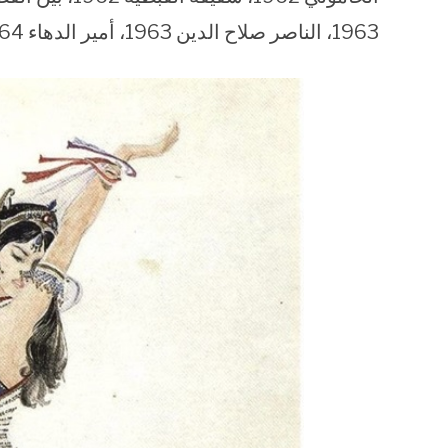
1963، الناصر صلاح الدين 1963، أمير الدهاء 1964، السمان والخريف 1967، أضواء المدينة 1979.