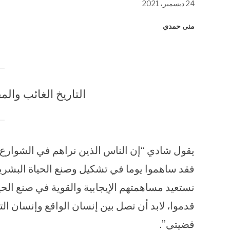
24 ديسمبر، 2021
في
في
في
نافذة
نافذة
نافذة
جديدة)
جديدة)
جديدة)
منى حمدي
التاريخ الغائب وال
يقول شادي “إن الناس الذين نراهم في الشوارع وا
فقد ساهموا يوما في تشكيل وصنع الحياة البشري
نستعيد مساهمتهم الإيجابية والقوية في صنع الحياة
قدموا، لابد أن تصل بين إنسان الواقع وإنسان ال
قضيتي”.