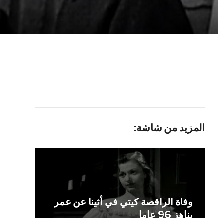
المزيد من شاشة:
وفاة الراقصة كيتي في أثينا عن عمر
يناهز 96 عاما