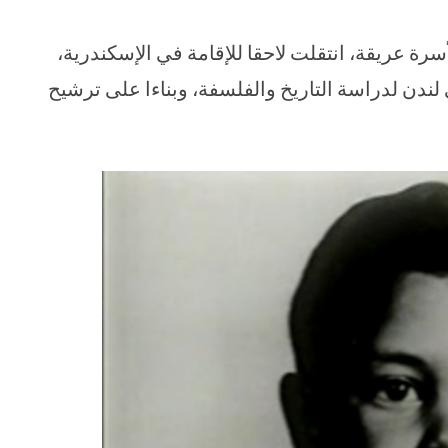
 عبد السلام، ولد بالمنيا في مارس 1930 لأسرة عريقة، انتقلت لاحقا للإقامة في الإسكندرية،
 كوليدج سنة 1948 وسافر إلى لندن لدراسة التاريخ والفلسفة، وبناءا على ترشيح