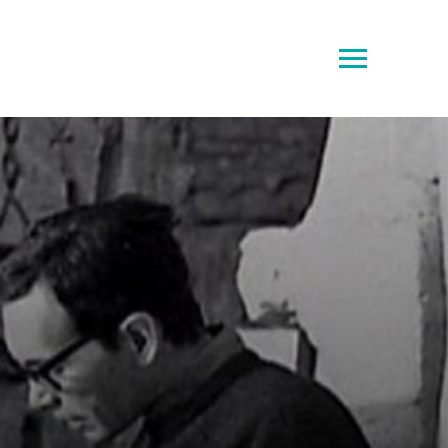
Toggle
sidebar
&
navigation