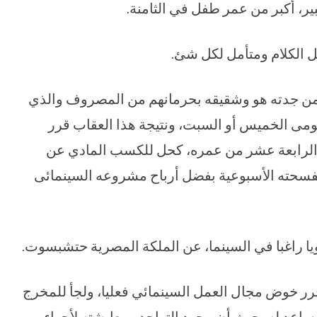
ير، أكبر من عمر طفل في الثامنة.
 الكلام ومتأمل لكل شئ.
ب من جدته هو وشقيقه بحرمانهم من المصروف والذي
يومى الخميس أو السبت، ونتيجة هذا العقاب قرر
ي الرابعة عشر من عمره، كحل للكسب المادي عن
ه بفسحته الأسبوعية بفضل أرباح مشروعه السينمائى
يا راغبا في السينما، عن الملكة المصرية حتشبسوت.
رر خوض مجال العمل السينمائي فعليا، ولجأ للمخرج