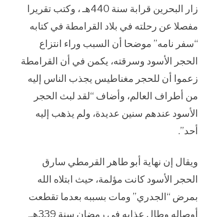
زار البحرين قرابة سنة 440هـ ، وكتب تقريرا
مفصلا عن رحلته في بلاد القرامطة في كتابه
“سفر نامه” موضحا أن السبب وراء انتزاع
الحجر الأسود وسرقته، يكمن في أن القرامطة
زعموا أن للحجر مغناطيس يجذب الناس إليه
من أطراف العالم، وأضاف “لقد لبث الحجر
الأسود عندهم سنين عديدة، ولم يذهب إليه
أحد”.
ويقال إن نهاية أبو طاهر القرمطي سارق
الحجر الأسود كانت مؤلمة، حيث ابتلاه الله
بمرض “الجدري” ومات بسببه بعدما تقطعت
أوصاله وطال عذابه في رمضان سنة 339هـ.