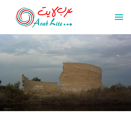
Toggle
sidebar
&
navigation