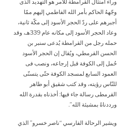
وراء امتثال القرامطة للأمر هو التهديد الذى
وجّههُ الحاكم بأمر الله الفاطمي إليهم ممّا
أجبرهم على ردّ الحجر الأسود إلى مكّة ثانية،
وعاد الحجر الأسود إلى مكانه عام 339هـ، وقد
حمله رجل من القرامطة يُدعى سنبر بن
الحسن القرمطي، ويُقال إن الحجر الأسود
حُمل إلى الكوفة قبل إرجاعه، ونصب فى
العمود السابع لمسجد الكوفة حتّى يتسنّى
للنّاس رؤيته، وقد كتب شقيق أبو طاهر
القرمطى رسالة جاء فيها: أخذناه بقدرة الله
ورددناهُ بمشيئة الله”.
ويشير الرحالة الفارسي “ناصر خسرو” الذي