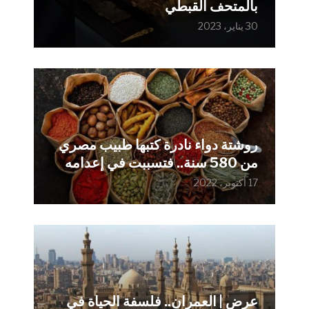
بالمتحف القبطي
30 يناير، 2023
روشتة دواء نادرة كتبها طبيب مصري
من 580 سنة.. فتسببت في إعدامه
17 أكتوبر، 2022
عرض | العمران.. فلسفة الحياة في