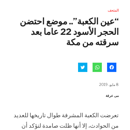
المتحف
“عين الكعبة”.. موضع احتضن
الحجر الأسود 22 عاما بعد
سرقته من مكة
انقر
انقر
اضغط
للمشاركة
للمشاركة
للمشاركة
على
على
على
فيسبوك
WhatsApp
تويتر
(فتح
(فتح
(فتح
8 مايو، 2019
في
في
في
نافذة
نافذة
نافذة
جديدة)
جديدة)
جديدة)
مى عرفة
تعرضت الكعبة المشرفة طوال تاريخها للعديد
من الحوادث، إلا أنها ظلت صامدة لتؤكد أن