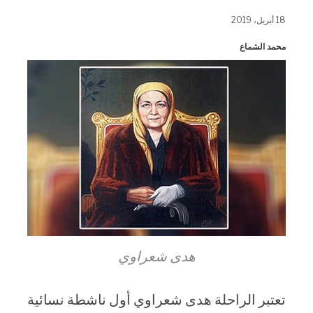
فيسبوك
WhatsApp
تويتر
(فتح
(فتح
(فتح
18 أبريل، 2019
في
في
في
نافذة
نافذة
نافذة
جديدة)
جديدة)
جديدة)
محمد الشماع
هدى شعراوي
تعتبر الراحلة هدى شعراوي أول ناشطة نسائية