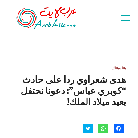
Toggle
sidebar
&
navigation
هنا وهناك
هدى شعراوي ردا على حادث
“كوبري عباس”: دعونا نحتفل
بعيد ميلاد الملك!
انقر
انقر
اضغط
للمشاركة
للمشاركة
للمشاركة
على
على
على