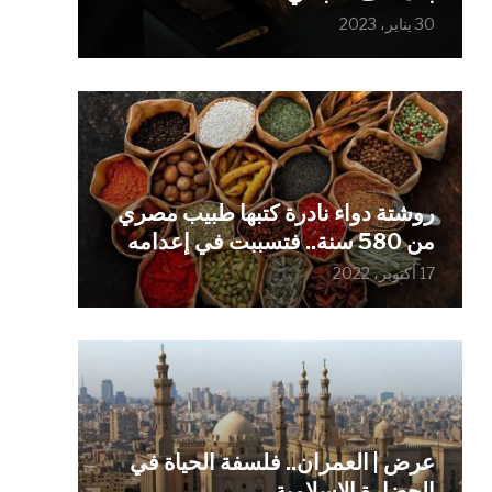
30 يناير، 2023
روشتة دواء نادرة كتبها طبيب مصري
من 580 سنة.. فتسببت في إعدامه
17 أكتوبر، 2022
عرض | العمران.. فلسفة الحياة في
الحضارة الإسلامية