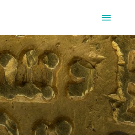
Toggle
sidebar
&
navigation