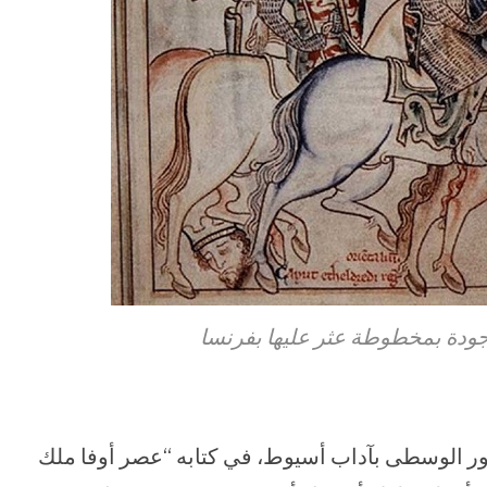
جودة بمخطوطة عثر عليها بفرنسا
ور الوسطى بآداب أسيوط، في كتابه “عصر أوفا ملك