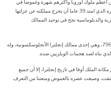
 من أعظم ملوك أوروبا وأكثرهم شهرة وغموضا في
العصور الوسطى، حيث استطاع على امتداد عصره الذي امتد 39 عاما أن يخرج مملكته عن عزلتها
ية والدبلوماسية نجح في توحيد الممالك
وتولى أوفا عرش مملكة مرسيا بين عامي 757-796، وهي إحدى ممالك إنجلترا الأنجلوسكسونية، وله
 الذي بناه لصد هجمات الويلزيين ضده.
انة الملك أوفا في تاريخ إنجلترا، إلا أن جميع
اختفت، وصبغت عصره بالغموض ومنعتنا من التعرف