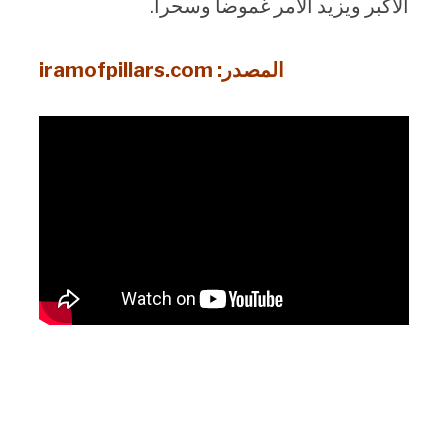
الأكبر ويزيد الأمر غموضا وسحرا.
المصدر: iramofpillars.com