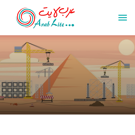
Toggle
sidebar
&
navigation