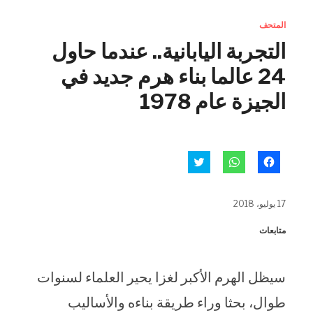
المتحف
التجربة اليابانية.. عندما حاول
24 عالما بناء هرم جديد في
الجيزة عام 1978
انقر
انقر
اضغط
للمشاركة
للمشاركة
للمشاركة
على
على
على
فيسبوك
WhatsApp
تويتر
(فتح
(فتح
(فتح
17 يوليو، 2018
في
في
في
نافذة
نافذة
نافذة
جديدة)
جديدة)
جديدة)
متابعات
سيظل الهرم الأكبر لغزا يحير العلماء لسنوات
طوال، بحثا وراء طريقة بناءه والأساليب