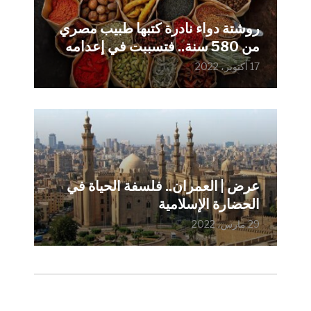
روشتة دواء نادرة كتبها طبيب مصري
من 580 سنة.. فتسببت في إعدامه
17 أكتوبر، 2022
عرض | العمران.. فلسفة الحياة في
الحضارة الإسلامية
29 مارس، 2022