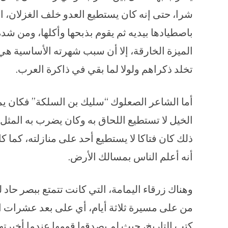
شرا، حتى إنه كان يستطيع العدو خلف الغزلان، ا
باصطيادها بيديه ثم يقوم بذبحها وأكلها، ومن شدة
الميزة الخارقة، إلا أن سبب شهرته الأساسية هي 
تخلد ذكراهم ولولا لما بقي في ذاكرة العرب.
أما الشاعر الصعلوك “سليك بن السلكة” فكان يم
الخيل لا تستطيع اللحاق به وكان يضرب به المثل
ذلك كان فتاكا لا يستطيع أحد على منازلته، كما
أنه أعلم الناس بمسالك الأرض.
وهناك زرقاء اليمامة، التي كانت تتمتع ببصر حاد
من على مسيرة ثلاثة أيام، أي على بعد عشرات الك
كتب التاريخ، حيث لم يصدقها قومها عندما أخبرتهم