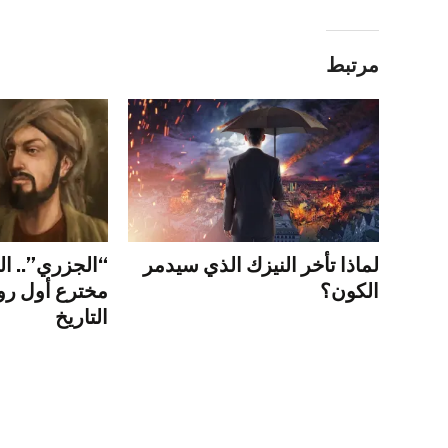
مرتبط
لماذا تأخر النيزك الذي سيدمر
“الجزري”.. ال
الكون؟
مخترع أول ر
التاريخ