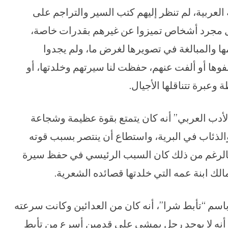
 العربية، لم تنظر إليهم كتب السير والتراجم على
 بل مجرد أشخاص تميزوا عن غيرهم بقدرات خاصة،
ا والمبالغة في تصويرها لغرض ما، ولم يجدوا
فوها أو ألفت عنهم، حفظت لنا سيرتهم وخلدتها، أو
 وعبرة تتناقلها الأجيال.
الأدب العربي” أنه كان يتمتع بقوة عظيمة وشجاعة
والذئاب في البرية، واستطاع أن ينتصر بسبب قوته
بالرغم من ذلك كان السبب الرئيسي في حفظ سيرة
الك ابنة عمه التي خلدتها قصائده الشعرية.
اسم “تأبط شرا”، أنه كان من العدائين وكانت سرعته
 أنه لا يوجد رجل يمشي على قدمين أسرع من تأبط