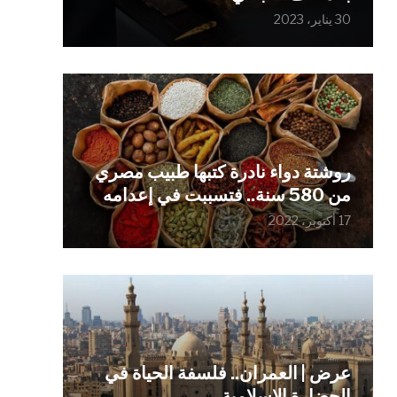
30 يناير، 2023
روشتة دواء نادرة كتبها طبيب مصري
من 580 سنة.. فتسببت في إعدامه
17 أكتوبر، 2022
عرض | العمران.. فلسفة الحياة في
الحضارة الإسلامية