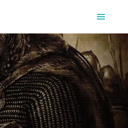
Toggle
sidebar
&
navigation