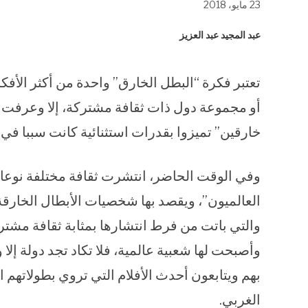
23 مايو، 2018
في
في
في
نافذة
نافذة
نافذة
جديدة)
جديدة)
جديدة)
عبد المجيد عبد العزيز
تعتبر فكرة “البطل الخارق” واحدة من أكثر الأفكار
أو مجموعة دول ذات ثقافة مشتركة، إلا وعرفت ف
خارقين” تميزوا بقدرات استثنائية كانت سببا في 
وفي الوقت الحاضر، انتشرت ثقافة مختلفة نوعا م
العالميون”، ويقصد بها شخصيات الأبطال الخارقة 
والتي باتت من فرط انتشارها بمثابة ثقافة مشترك
وأصبحت لها شعبية عالمية، فلا تكاد تجد دولة إل
بهم ويتابعون أحدث الأفلام التي تروي بطولاتهم
الغربي.