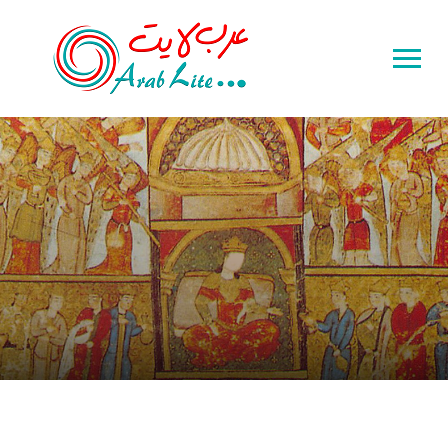
Toggle
sidebar
&
navigation