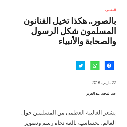
المتحف
بالصور.. هكذا تخيل الفنانون
المسلمون شكل الرسول
والصحابة والأنبياء
انقر
انقر
اضغط
للمشاركة
للمشاركة
للمشاركة
على
على
على
فيسبوك
WhatsApp
تويتر
(فتح
(فتح
(فتح
22 مارس، 2018
في
في
في
نافذة
نافذة
نافذة
جديدة)
جديدة)
جديدة)
عبد المجيد عبد العزيز
يشعر الغالبية العظمى من المسلمين حول
العالم، بحساسية بالغة تجاه رسم وتصوير