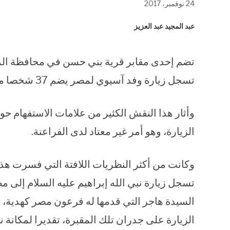
24 نوفمبر، 2017
في
في
في
نافذة
نافذة
نافذة
جديدة)
جديدة)
جديدة)
عبد المجيد عبد العزيز
تضم إحدى مقابر قرية بني حسن في محافظة ال
تسجل زيارة وفد آسيوي لمصر يضم 37 شخصا من البدو، بين رجال ونساء وأطفال.
وأثار هذا النقش الكثير من علامات الاستفهام 
الزيارة، وهو أمر غير معتاد لدى الفراعنة.
وكانت من أكثر النظريات اللافتة التي فسرت هذ
تسجل زيارة نبي الله إبراهيم عليه السلام إلى م
السيدة هاجر التي قدمها له فرعون مصر كهدية، 
الزيارة على جدران تلك المقبرة، تقديرا لمكانة