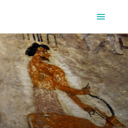
Toggle
sidebar
&
navigation