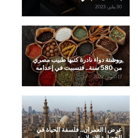
30 يناير، 2023
روشتة دواء نادرة كتبها طبيب مصري
من 580 سنة.. فتسببت في إعدامه
17 أكتوبر، 2022
عرض | العمران.. فلسفة الحياة في
الحضارة الإسلامية