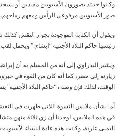
وكانوا حينئذ يصورون الآسيويين مقيدين أو ي
صور الأسيويين مرفوعي الرأس ومعهم رماحهم.
ويقول أن الكتابة الموجودة بجوار النقش كذلك تث
رئيسها حاكم البلاد الأجنبية “إبشاي” ويحمل لقب 
ويشير البدراوي إلى أنه من المسلم به أن إبراهي
زيارته إلى مصر، كما أنه كان من القوة في حبر
الوقت، لذلك فإن وصف “حاكم البلاد الأجنبية” ينط
أما بشأن ملابس النسوة اللاتي ظهرت في النقش، 
في هذه الملابس، لوجدنا أن زي ثلاثة منهن متش
اليمنى عارية، وكانت هذه عادة النساء الآسيويات