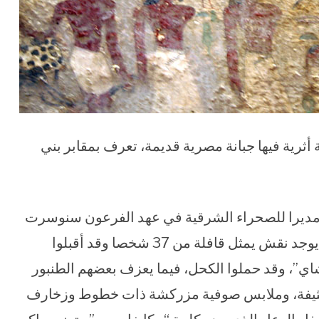
ع منطقة أثرية فيها جبانة مصرية قديمة، تعرف بمقابر بني
 مديرا للصحراء الشرقية في عهد الفرعون سنوسرت
الثاني، وبالتحديد على الجدار الشمالي للمقبرة، يوجد نقش يمثل قافلة من 37 شخصا وقد أقبلوا
اي”، وقد حملوا الكحل، فيما يعزف بعضهم الطنبور
 كثيفة، وملابس صوفية مزركشة ذات خطوط وزخارف