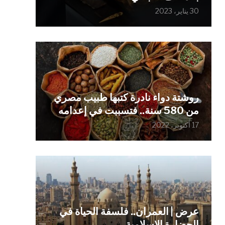
30 يناير، 2023
روشتة دواء نادرة كتبها طبيب مصري
من 580 سنة.. فتسببت في إعدامه
17 أكتوبر، 2022
عرض | العمران.. فلسفة الحياة في
الحضارة الإسلامية