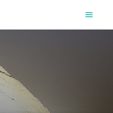
Toggle
sidebar
&
navigation