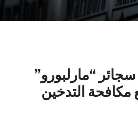
سجائر “مارلبورو”
مكافحة التدخين