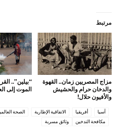
مرتبط
مزاج المصريين زمان.. القهوة
“بيلين”.. القر
والدخان حرام والحشيش
الموت إلى الع
والأفيون حلال!
آسيا
أفريقيا
الاتفاقية الإطارية
الصحة العالمي
مكافحة التدخين
وثائق مسربة