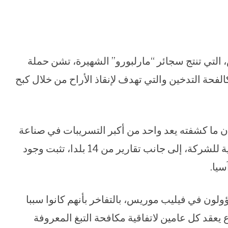
لتي تنتج سجائر “مارلبورو” الشهيرة، تشن حملة
فحة التدخين والتي تهدف لإنقاذ الأراح من خلال كبح
ن ما كشفته يعد واحد من أكبر التسريبات في صناعة
التبغ على الإطلاق، حيث حصلت على وثائق داخلية للشركة، إلى جانب تقارير من 14 بلدا، تثبت وجود
سيا.
لون في فيليب موريس، بالتفاخر بأنهم كانوا سببا
عقد كل عامين لاتفاقية مكافحة التبغ المعروفة