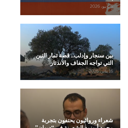
5 يونيو، 2026
بين سنجار وإدلب.. قصة ثمار التين
التي تواجه الجفاف والاندثار
16 يناير، 2026
شعراء وروائيون يحتفون بتجربة
محمد أبوزيد الشعرية في “ديوان”