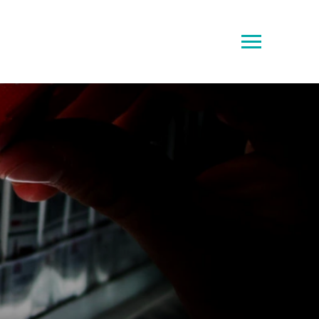
Toggle
sidebar
&
navigation