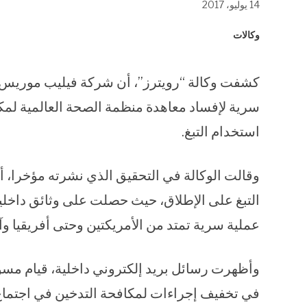
14 يوليو، 2017
في
في
في
نافذة
نافذة
نافذة
جديدة)
جديدة)
جديدة)
وكالات
كشفت وكالة “رويترز”، أن شركة فيليب موريس، ا
سرية لإفساد معاهدة منظمة الصحة العالمية لمكال
استخدام التبغ.
وقالت الوكالة في التحقيق الذي نشرته مؤخرا، أ
عملية سرية تمتد من الأمريكتين وحتى أفريقيا وآ
وأظهرت رسائل بريد إلكتروني داخلية، قيام مسؤو
في تخفيف إجراءات لمكافحة التدخين في اجتماع ي