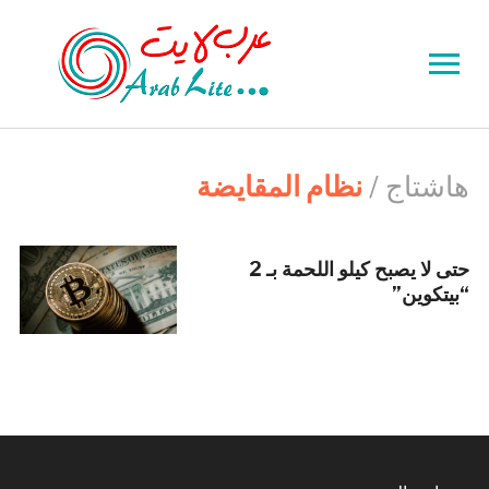
Toggle
sidebar
&
navigation
هاشتاج /
نظام المقايضة
حتى لا يصبح كيلو اللحمة بـ 2
“بيتكوين”