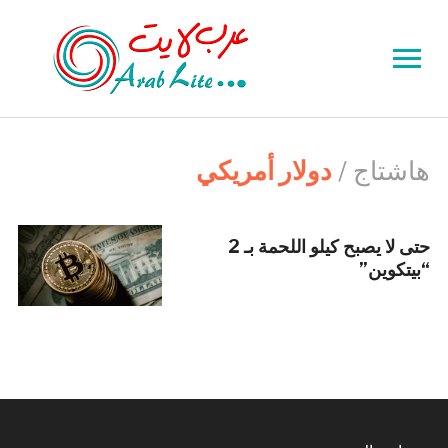
Toggle
sidebar
&
navigation
هاشتاج /
دولار أمريكي
حتى لا يصبح كيلو اللحمة بـ 2
“بيتكوين”