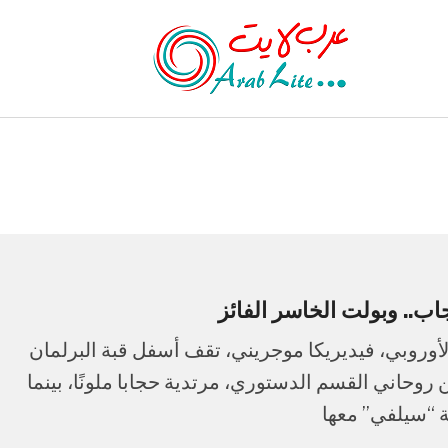
اب.. وبولت الخاسر الفائز
د الأوروبي، فيديريكا موجريني، تقف أسفل قبة البرلمان
وحاني القسم الدستوري، مرتدية حجابا ملونًا، بينما
 “سيلفي” معها