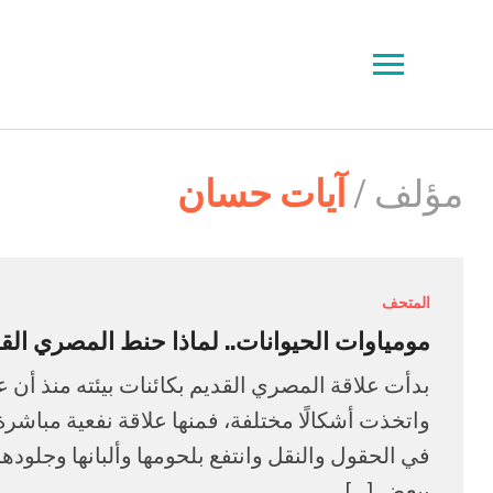
Toggle
sidebar
&
navigation
مؤلف /
آيات حسان
المتحف
مومياوات الحيوانات.. لماذا حنط المصري الق
بدأت علاقة المصري القديم بكائنات بيئته منذ أ
واتخذت أشكالًا مختلفة، فمنها علاقة نفعية مباشر
في الحقول والنقل وانتفع بلحومها وألبانها وجلود
ببعض […]