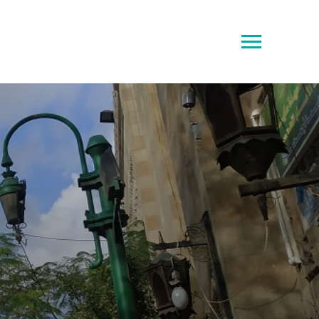
Toggle
sidebar
&
navigation