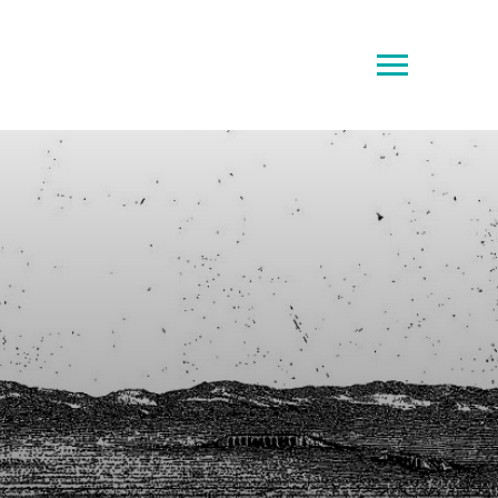
Toggle
sidebar
&
navigation