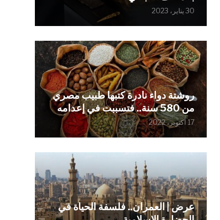
30 يناير، 2023
روشتة دواء نادرة كتبها طبيب مصري
من 580 سنة.. فتسببت في إعدامه
17 أكتوبر، 2022
عرض | العمران.. فلسفة الحياة في
الحضارة الإسلامية