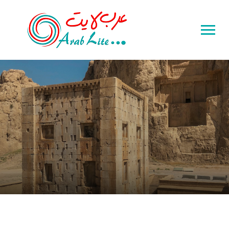
Toggle
sidebar
&
navigation