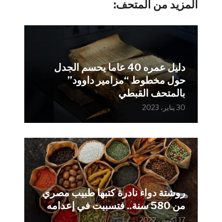
المزيد من المتحف:
دليل عمره 40 عاما يحسم الجدل
حول مخطوط “مزامير داوود”
بالمتحف القبطي
30 يناير، 2023
روشتة دواء نادرة كتبها طبيب مصري
من 580 سنة.. فتسببت في إعدامه
17 أكتوبر، 2022