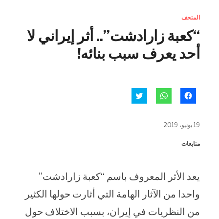
المتحف
“كعبة زارادشت”.. أثر إيراني لا
أحد يعرف سبب بنائه!
انقر
انقر
اضغط
للمشاركة
للمشاركة
للمشاركة
على
على
على
فيسبوك
WhatsApp
تويتر
(فتح
(فتح
(فتح
19 يونيو، 2019
في
في
في
نافذة
نافذة
نافذة
جديدة)
جديدة)
جديدة)
متابعات
يعد الأثر المعروف باسم “كعبة زارادشت”
واحدا من الآثار الهامة التي أثارت حولها الكثير
من النظريات في إيران، بسبب الاختلاف حول