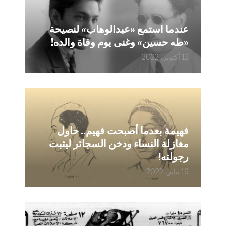
عندما استمع «عبدالوهاب» لنصيحة
«طه حسين» وغنى يوم وفاة والده!
12 أكتوبر، 2022
فهيمة بعدما أصبحت فهيم.. حاول
مغازلة النساء ودخن السجائر ليثبت
رجولته!
16 يناير، 2022