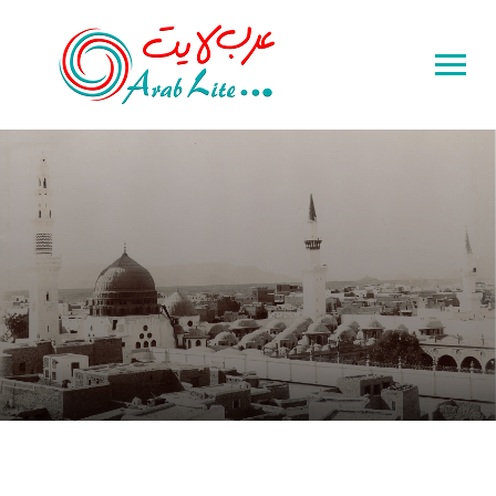
Toggle
sidebar
&
navigation