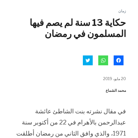
زمان
حكاية 13 سنة لم يصم فيها
المسلمون في رمضان
انقر
انقر
اضغط
للمشاركة
للمشاركة
للمشاركة
على
على
على
فيسبوك
WhatsApp
تويتر
(فتح
(فتح
(فتح
20 مايو، 2019
في
في
في
نافذة
نافذة
نافذة
جديدة)
جديدة)
جديدة)
محمد الشماع
في مقال نشرته بنت الشاطئ عائشة
عبدالرحمن بالأهرام في 22 من أكتوبر سنة
1971، والذي وافق الثاني من رمضان أطلقت