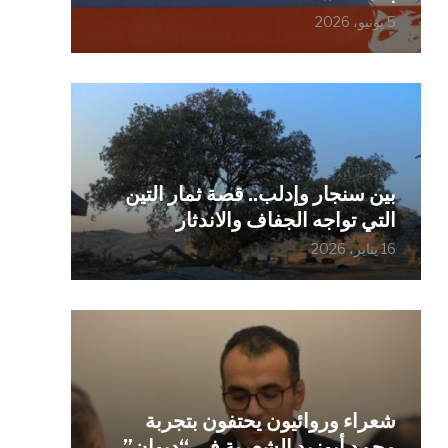
5 يونيو، 2026
بين سنجار وإدلب.. قصة ثمار التين
التي تواجه الجفاف والاندثار
16 يناير، 2026
شعراء وروائيون يحتفون بتجربة
محمد أبوزيد الشعرية في “ديوان”