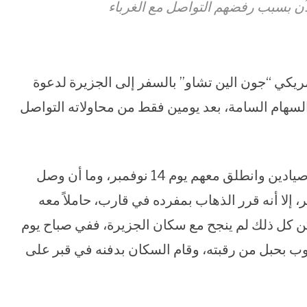
آن بسبب رفضهم التواصل مع الغرباء
بشر الأمريكي “جون الين تشاو” بالسفر إلى الجزيرة لدعوة
السهام السامة، بعد يومين فقط من محاولاته التواصل
“جون” البالغ من العمر 27 عاماً، قام باستئجار 5 صيادين وانطلق معهم يوم 14 نوفمبر، وما أن وصل
إلا أنه قرر الذهاب بمفرده في قارب، حاملاً معه
لكن كل ذلك لم ينجح مع سكان الجزيرة، ففي صباح يوم
ب بحبل من رقبته، وقام السكان بدفنه في قبر على