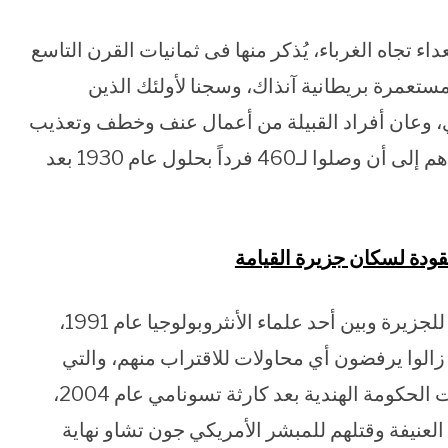
ء تجاه الغرباء، يُذكر منها فى ثمانيات القرن التاسع
ث كانت الجزيرة مستعمرة بريطانية آنذاك، وسجنا لأولئك الذين
ي، وعان أفراد القبيلة من أعمال عنف وخطف وتعذيب
من قبل المستعمرين، مما أدى إلى تناقص أعدادهم إلى أن وصلوا لـ460 فرداً بحلول عام 1930 بعد
فقودة لسكان جزيرة القيامة
ولكن يذكر أنه حدث توصل بين السكان الأصليين للجزيرة وبين أحد علماء الأنثروبولوجيا عام 1991،
ا زالوا يرفضون أي محاولات للاقتراب منهم، والتي
شملت أيضا رفضهم للمساعدات من قبل طائرات الحكومة الهندية بعد كارثة تسونامي عام 2004،
العنيفة وقتلهم للمبشر الأمريكي جون تشاو نهاية