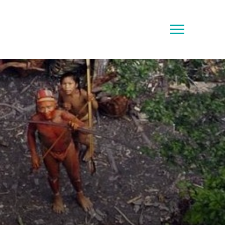
Toggle
sidebar
&
navigation