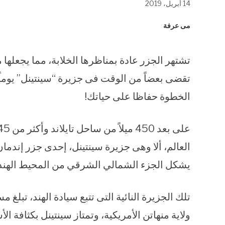
14 أبريل، 2019
في
في
في
نافذة
نافذة
نافذة
جديدة)
جديدة)
جديدة)
مى عرفة
تشتهر الجزر عادة بمناظرها الخلابة، مما يجعلها
تقضى بعضاً من الوقت فى جزيرة “سينتينل” يوماً 
الخطوة حفاظا على حياتك!
العالم، ألا وهى جزيرة سينتينل، إحدى جزر إندمان
يشكل الجزء الشمالي الشرقي من المحيط الهند
ولاية منهاتن الأمريكية، وتمتاز سينتينل بكثافة ا