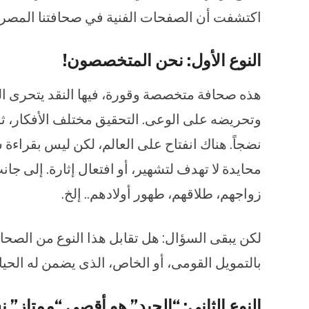
اكتشفت أن الصفحات الفنية في صحافتنا المصرية تنقسم 
النوع الأول: نحن المتخصصون!
هذه صحافة متخصصة وقورة، فيها النقد يتحرى الد
وتحريضه على الوعى. التحقيق مختلف الأفكار، ث
نضجاً. هناك انفتاح على العالم، لكن ليس بقراءة
محايدة لا تهدف لتشهير، أو افتعال إثارة. إلى جانب 
زواجهم، طلاقهم، طهور أولادهم.. إلخ.
لكن يبقى السؤال: هل تقابل هذا النوع من الصحا
بالتمويل القومى، أو الخاص، الذى يضمن له الحيا
النوع الثانى: “الجيد” هو أقصى “ممتاز” 