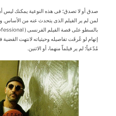
صدق أو لا تصدق؛ فى هذه النوعية يمكنك ليس أن ت
إتهام لو عُرفَت تفاصيله وحيثياته لانتهت القضية 
مُدّعياً؛ لم ير فيلماّ منهما، أو الاثنين.