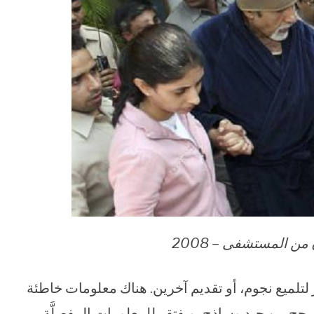
ن المستشفى – 2008
ر لتلميع نجوم، أو تقديم آخرين. هناك معلومات خاطئة
تأرجح بين جيد وساذج، ويفتقر للمعلومات المفصلَّة،