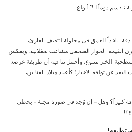
دوماً لـ3 أنواع :
قة، نافذاً للعمق فى محاولة لتثقيف القارئ،
رى القيمة. الحوار الصحفى مشاغب بعقلانية، ويعكس
 سطحية. الخبر متنوع، وأجمل ما فيه أن طريقة عرضه
البعد عن توافه الاخبار؛ كأعياد ميلاد الفنانين،
فة كثيراً؟ وهل – إن وُجِد فى صورة مجلة – يحظى
ة؟!
نستطيعه!