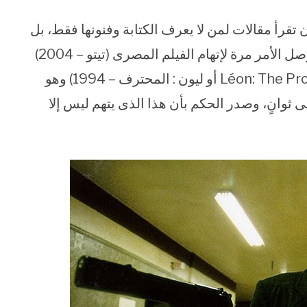
قرأ مقالات لمن لا يعرف الكتابة وفنونها فقط، بل
لمن لم ير الفيلم الذى يتحدث عنه من الأساس. وصل الأمر مرة لإتهام الفيلم المصرى (تيتو – 2004)
بالسطو على قصة الفيلم الفرنسى ( Léon: The Professional أو ليون : المحترف – 1994) وهو
فى ثوانٍ، وصدر الحكم بأن هذا الذى يتهم ليس إلا