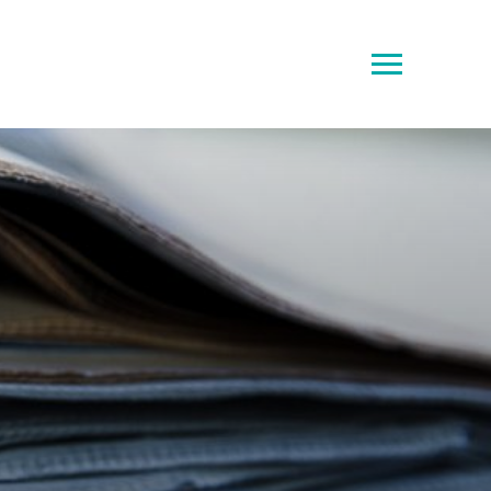
Toggle
sidebar
&
navigation