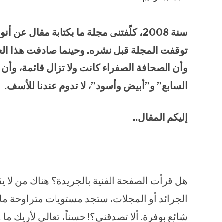
سنة 2008، كلّفتنى مجلة ما بكتابة مقال 
توقفت المجلة قبل نشره. وحينما صادفت هذا الع
وأن الصحافة الصفراء كانت ولا تزال قائمة، وأن
السابع” و”أبيض وأسود”، لا تدوم عندنا للأسف.
إليكم المقال..
هل قرأت الصفحة الفنية بالجريدة؟ هناك من لا ي
الجرائد أو المجلات، ستجد مستويات متراوحة ما 
شائع بوفرة. ألا تصدقني؟! حسناً، تعالى لأريك م