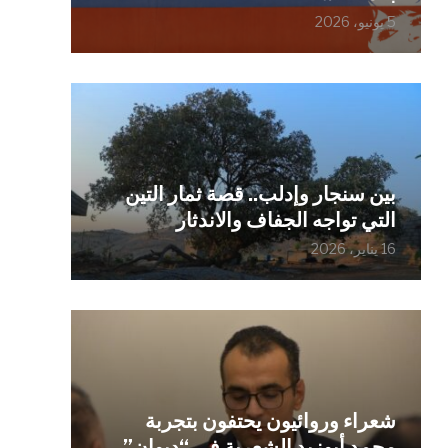
5 يونيو، 2026
بين سنجار وإدلب.. قصة ثمار التين
التي تواجه الجفاف والاندثار
16 يناير، 2026
شعراء وروائيون يحتفون بتجربة
محمد أبوزيد الشعرية في “ديوان”