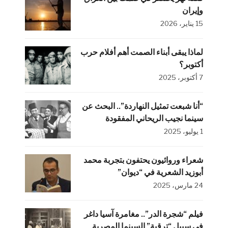
وإيران
15 يناير، 2026
لماذا يبقى أبناء الصمت أهم أفلام حرب
أكتوبر؟
7 أكتوبر، 2025
“أنا شبعت تمثيل النهاردة”.. البحث عن
سينما نجيب الريحاني المفقودة
1 يوليو، 2025
شعراء وروائيون يحتفون بتجربة محمد
أبوزيد الشعرية في “ديوان”
24 مارس، 2025
فيلم “شجرة الدر”.. مغامرة آسيا داغر
في سبيل “ترقية” السينما المصرية