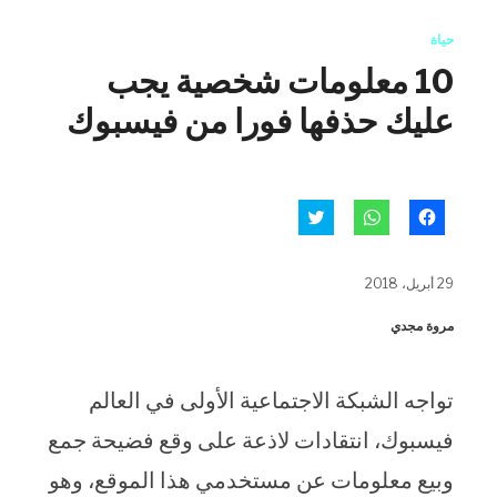
حياة
10 معلومات شخصية يجب
عليك حذفها فورا من فيسبوك
انقر
انقر
اضغط
للمشاركة
للمشاركة
للمشاركة
على
على
على
فيسبوك
WhatsApp
تويتر
(فتح
(فتح
(فتح
29 أبريل، 2018
في
في
في
نافذة
نافذة
نافذة
جديدة)
جديدة)
جديدة)
مروة مجدي
تواجه الشبكة الاجتماعية الأولى في العالم
فيسبوك، انتقادات لاذعة على وقع فضيحة جمع
وبيع معلومات عن مستخدمي هذا الموقع، وهو