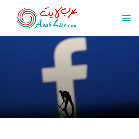
Toggle
sidebar
&
navigation