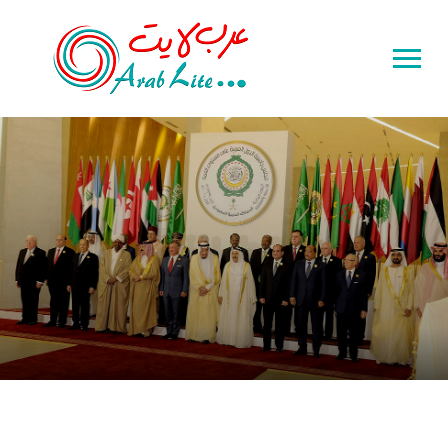
Toggle
sidebar
&
navigation