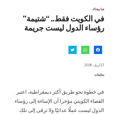
هنا وهناك
في الكويت فقط.. “شتيمة”
رؤساء الدول ليست جريمة
انقر
انقر
اضغط
للمشاركة
للمشاركة
للمشاركة
على
على
على
فيسبوك
WhatsApp
تويتر
(فتح
(فتح
(فتح
17 أبريل، 2018
في
في
في
نافذة
نافذة
نافذة
جديدة)
جديدة)
جديدة)
متابعات
في خطوة نحو طريق أكثر ديمقراطية، اعتبر
القضاء الكويتي مؤخرا أن الإساءة إلى رؤساء
الدول ليست عملًا عدائيًا ولا ترقى إلى تلك