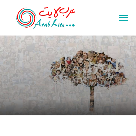
Toggle
sidebar
&
navigation