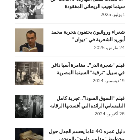
سينما نجيب الريحاني المفقودة
1 يوليو، 2025
شعراء وروائيون يحتفون بتجربة محمد
أبوزيد الشعرية في “ديوان”
24 مارس، 2025
فيلم “شجرة الدر”.. مغامرة آسيا داغر
في سبيل “ترقية” السينما المصرية
19 ديسمبر، 2024
فيلم “السوق السودا”.. تجربة كامل
التلمساني الرائدة التي أفسدتها الرقابة
28 أكتوبر، 2024
دليل عمره 40 عاما يحسم الجدل حول
مخطوط “مزامير داوود” بالمتحف