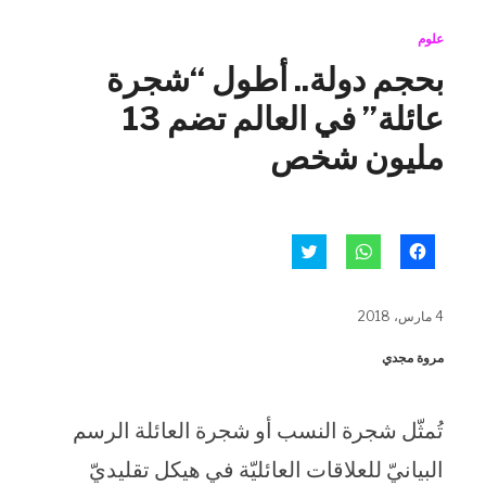
علوم
بحجم دولة.. أطول “شجرة
عائلة” في العالم تضم 13
مليون شخص
انقر
انقر
اضغط
للمشاركة
للمشاركة
للمشاركة
على
على
على
فيسبوك
WhatsApp
تويتر
(فتح
(فتح
(فتح
4 مارس، 2018
في
في
في
نافذة
نافذة
نافذة
جديدة)
جديدة)
جديدة)
مروة مجدي
تُمثّل شجرة النسب أو شجرة العائلة الرسم
البيانيّ للعلاقات العائليّة في هيكل تقليديّ