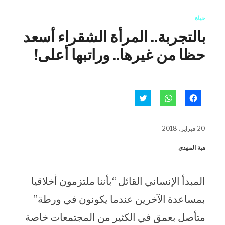
حياة
بالتجربة.. المرأة الشقراء أسعد
حظا من غيرها.. وراتبها أعلى!
انقر
انقر
اضغط
للمشاركة
للمشاركة
للمشاركة
على
على
على
فيسبوك
WhatsApp
تويتر
(فتح
(فتح
(فتح
20 فبراير، 2018
في
في
في
نافذة
نافذة
نافذة
جديدة)
جديدة)
جديدة)
هبة المهدي
المبدأ الإنساني القائل “بأننا ملتزمون أخلاقيا
بمساعدة الآخرين عندما يكونون في ورطة”
متأصل بعمق في الكثير من المجتمعات خاصة