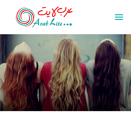
Toggle
sidebar
&
navigation