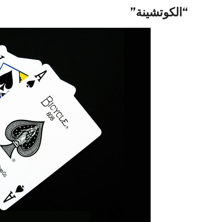
“الكوتشينة”