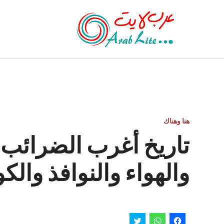
هنا وهناك
تاريخ أغرب الضرائب.
والهواء والنوافذ والك
انقر
انقر
اضغط