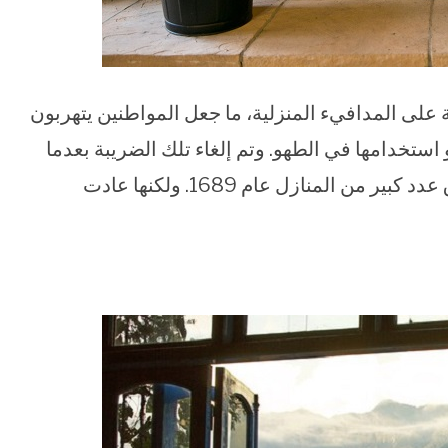
مة البريطانية في عام 1660 ضريبة على المدافيء المنزلية، ما جعل المواطنين يتهربون
 استخدامها في الطهو. وتم إلغاء تلك الضريبة بعدما
تسببت في اشتعال حريق كبير تسبب في احتراق عدد كبير من المنازل عام 1689. ولكنها عادت