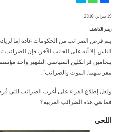
للمشاركة
للمشاركة
للمشاركة
على
على
على
فيسبوك
WhatsApp
تويتر
(فتح
(فتح
(فتح
19 فبراير، 2018
في
في
في
نافذة
نافذة
نافذة
جديدة)
جديدة)
جديدة)
زهير الكاشف
يتم فرض الضرائب من الحكومات عادة إما لزيادة
الناس. إلا أنه على الجانب الآخر، فإن الضرائب ت
بنجامين فرانكلين السياسي الشهير وأحد مؤسسى ا
مفر منهما. الموت والضرائب”.
ولعل إطلاع القراء على أغرب الضرائب التي فُرض
فما هي هذه الضرائب الغريبة؟
اللحى