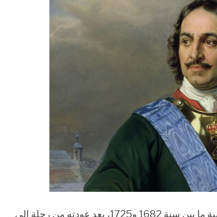
قام بطرس الأكبر الذي حكم الإمبراطورية الروسية ما بين سنة 1682 و1725، بعد عودته من رحلة إلى