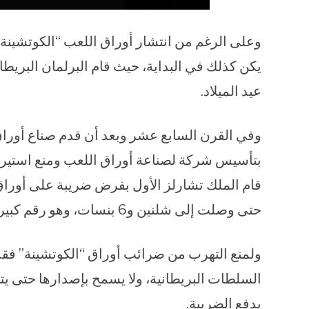
وعلى الرغم من انتشار أوراق اللعب “الكوتشينة” 
يكن كذلك في البداية، حيث قام البرلمان البريط
عيد الميلاد.
وفي القرن السابع عشر وبعد أن قدم صناع أوراق
بتأسيس شركة لصناعة أوراق اللعب ومنع استيراده
حتى وصلت إلى شلنين و6 بنسات، وهو رقم كبير قياسًا على عصره.
ولمنع التهرب من ضرائب أوراق “الكوتشينة” فقد 
السلطات البريطانية، ولا يسمح بإصدارها حتى يت
بدفع الضريبة.