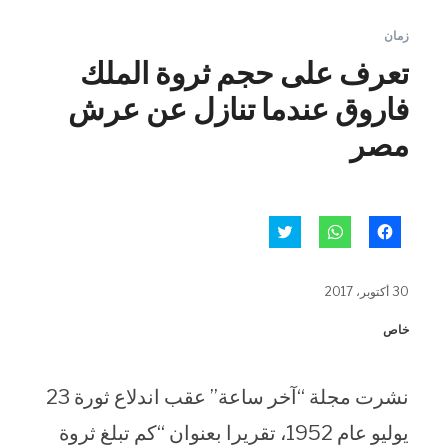
زمان
تعرف على حجم ثروة الملك
فاروق عندما تنازل عن عرش
مصر
انقر
انقر
اضغط
للمشاركة
للمشاركة
للمشاركة
على
على
على
فيسبوك
WhatsApp
تويتر
(فتح
(فتح
(فتح
30 أكتوبر، 2017
في
في
في
نافذة
نافذة
نافذة
جديدة)
جديدة)
جديدة)
خاص
نشرت مجلة “آخر ساعة” عقب اندلاع ثورة 23
يوليو عام 1952، تقريرا بعنوان “كم تبلغ ثروة