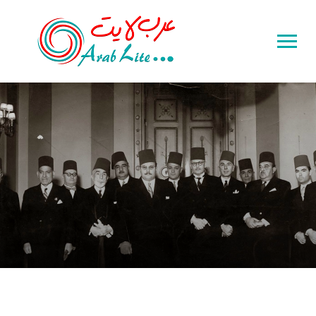
Toggle
sidebar
&
navigation