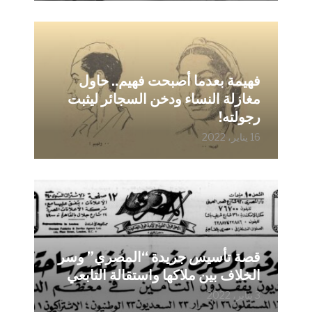
فهيمة بعدما أصبحت فهيم.. حاول
مغازلة النساء ودخن السجائر ليثبت
رجولته!
16 يناير، 2022
قصة تأسيس جريدة “المصري” وسر
الخلاف بين ملاكها واستقالة التابعي
3 يناير، 2022