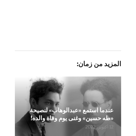
المزيد من زمان:
عندما استمع «عبدالوهاب» لنصيحة
«طه حسين» وغنى يوم وفاة والده!
12 أكتوبر، 2022