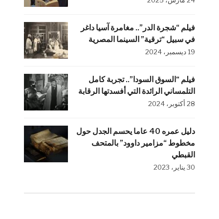
24 مارس، 2025
فيلم “شجرة الدر”.. مغامرة آسيا داغر
في سبيل “ترقية” السينما المصرية
19 ديسمبر، 2024
فيلم “السوق السودا”.. تجربة كامل
التلمساني الرائدة التي أفسدتها الرقابة
28 أكتوبر، 2024
دليل عمره 40 عاما يحسم الجدل حول
مخطوط “مزامير داوود” بالمتحف
القبطي
30 يناير، 2023