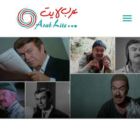
Toggle
sidebar
&
navigation