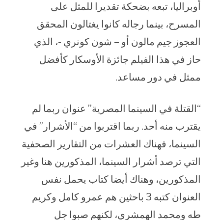
أوبراليا، تبعه بضحكة تقديرا للمثل على
المسرح، بينما رجاله كانوا يغتالون المحقق
العجوز جيم مالون أو – شون كونري -، الذي
حاز في هذا الفيلم جائزة الأوسكار كأفضل
ممثل في دور مساعد.
“القتلة في السينما المصرية” عنوان ربما لم
يقترب منه أحد. ربما اقتربوا من “الأشرار” في
السينما، فهناك العشرات من التقارير الصحفية
التي ترصد أشرار السينما، المذكورين هنا وغير
المذكورين، وهناك أيضا كتاب يحمل نفس
العنوان كتبه 3 باحثين هم عمرو كامل وكريم
طه ومحمد الهمشري، لكنهم صبوا جل