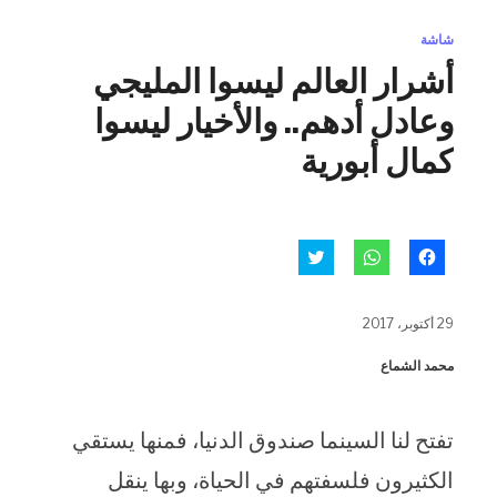
شاشة
أشرار العالم ليسوا المليجي
وعادل أدهم.. والأخيار ليسوا
كمال أبورية
انقر
انقر
اضغط
للمشاركة
للمشاركة
للمشاركة
على
على
على
فيسبوك
WhatsApp
تويتر
(فتح
(فتح
(فتح
29 أكتوبر، 2017
في
في
في
نافذة
نافذة
نافذة
جديدة)
جديدة)
جديدة)
محمد الشماع
تفتح لنا السينما صندوق الدنيا، فمنها يستقي
الكثيرون فلسفتهم في الحياة، وبها ينقل