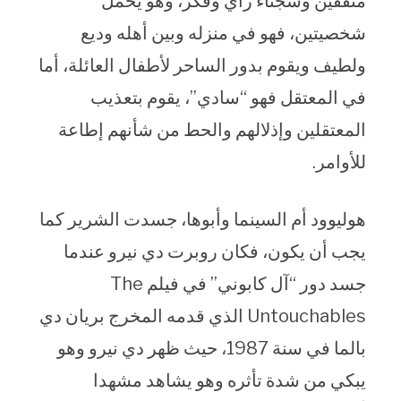
مثقفين وسجناء رأي وفكر، وهو يحمل
شخصيتين، فهو في منزله وبين أهله وديع
ولطيف ويقوم بدور الساحر لأطفال العائلة، أما
في المعتقل فهو “سادي”، يقوم بتعذيب
المعتقلين وإذلالهم والحط من شأنهم إطاعة
للأوامر.
هوليوود أم السينما وأبوها، جسدت الشرير كما
يجب أن يكون، فكان روبرت دي نيرو عندما
جسد دور “آل كابوني” في فيلم The
Untouchables الذي قدمه المخرج بريان دي
بالما في سنة 1987، حيث ظهر دي نيرو وهو
يبكي من شدة تأثره وهو يشاهد مشهدا