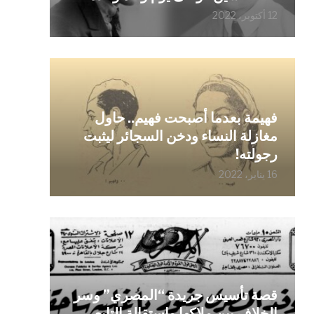
12 أكتوبر، 2022
فهيمة بعدما أصبحت فهيم.. حاول
مغازلة النساء ودخن السجائر ليثبت
رجولته!
16 يناير، 2022
قصة تأسيس جريدة “المصري” وسر
الخلاف بين ملاكها واستقالة التابعي