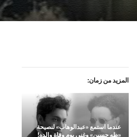
المزيد من زمان:
عندما استمع «عبدالوهاب» لنصيحة
«طه حسين» وغنى يوم وفاة والده!