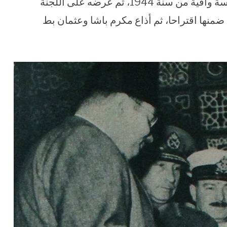
الأملاك، عني بدراسة المشروع هو ومعاونوه دراسة وافية من سنة 1944، ثم عرضه على اللجنة
الاستشارية وبعدها قدم مذكرة وافية سنة 1946 ضمنها اقتراحا، ثم أذاع مكرم باشا وعثمان بط