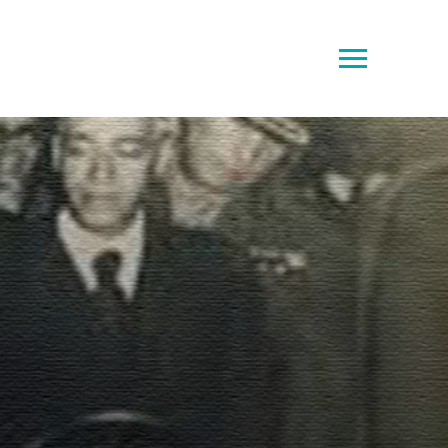
Toggle
sidebar
&
navigation