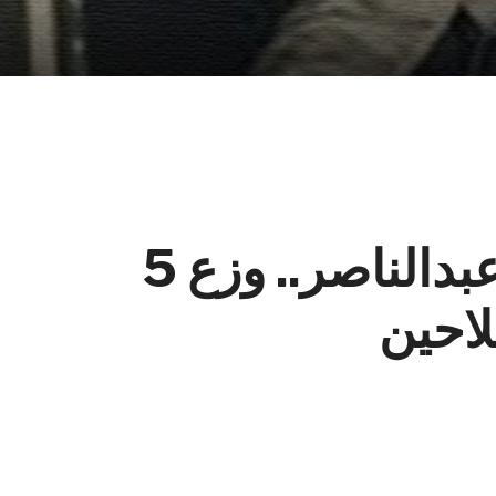
بالصور| فاروق سبق عبدالناصر.. وزع 5
لاحين