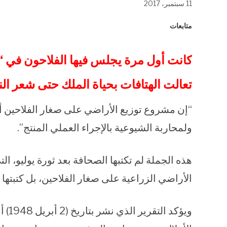
11 سبتمبر، 2017
في
في
في
نافذة
نافذة
نافذة
جديدة)
جديدة)
جديدة)
متابعات
كانت أول مرة يجلس فيها الفلاحون في “
تعالت الهتافات بحياة الملك حتى شعر النق
“إن مشروع توزيع الأراضي على صغار الفلاحين أو
ولمحاربة الشيوعية بالإجراء العملي المنتج”.
هذه الجملة لم تكتبها الصحافة بعد ثورة يوليو، 
الأراضي الزراعية على صغار الفلاحين، بل كتبتها
ويؤك