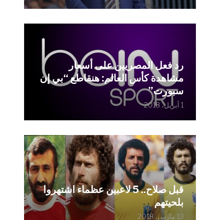
رد فعل المصريين على أسعار
مشاهدة كأس العالم: هنقاطع “بي إن
سبورت”
1 أبريل، 2018
قبل صلاح.. 5 لاعبين عظماء اشتهروا
بلحيتهم
13 مارس، 2018