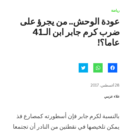
رياضة
عودة الوحش.. من يجرؤ على
ضرب كرم جابر ابن الـ41
عاما؟!
انقر
انقر
اضغط
للمشاركة
للمشاركة
للمشاركة
على
على
على
فيسبوك
WhatsApp
تويتر
(فتح
(فتح
(فتح
28 أغسطس، 2017
في
في
في
نافذة
نافذة
نافذة
جديدة)
جديدة)
جديدة)
علاء عزمي
بالنسبة لكرم جابر فإن أسطورته كمصارع فذ
يمكن تلخيصها في نقطتين من النادر أن تجتمعا