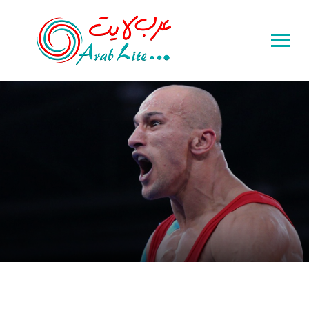
Toggle
sidebar
&
navigation