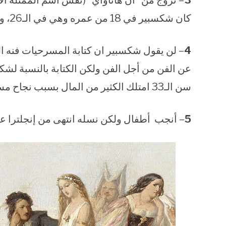
3
كان شكسبير في 18 من عمره وهي في الـ26، وفي يوم زواجهما، كانت حامل بالشهر الثالث منه.
4
– لن يقول شكسبير ان كتابة المسرحيات فنه ال
عن الفن من أجل الفن ولكن الكتابة بالنسبة لش
سن الـ33 امتلك الكثير من المال بسبب نجاح مسرحياته وابتاع ثاني اكبر منزل فى ستراتفورد.
5
– أنجب أطفال ولكن نسله انتهى من إنجلترا عام 1670 مع موت حفيدته، إليزا