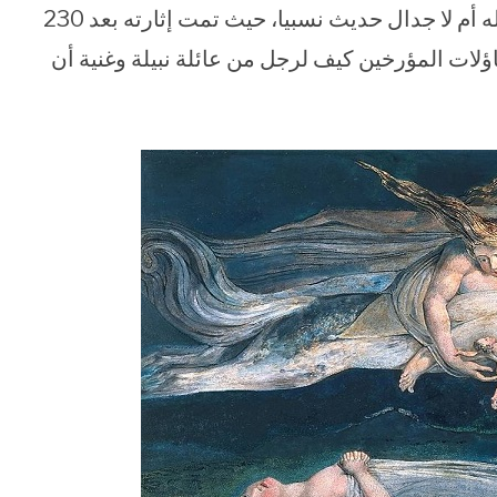
– التشكيك فى كون شكسبير هو من كتب أعماله أم لا جدال حديث نسبيا، حيث تمت إثارته بعد 230
لات المؤرخين كيف لرجل من عائلة نبيلة وغنية أن