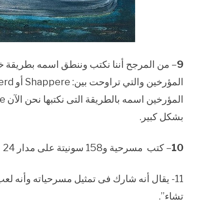
9
– من المرجح أننا نكتب وننطق اسمه بطريقة 
بشكل كبير.
10
– كتب مسرحية و158 سونيتة على مدار 24 عاما أي أنه كان يكتب مسرحية ونصف كل عام.
11- يقال أنه شارك فى تمثيل مسرحياته وأنه 
تشاء”.