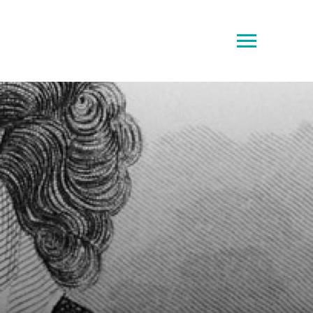
Toggle
sidebar
&
navigation