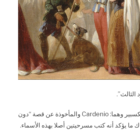
الثالث”.
– هناك اعتقاد بفقدان مسرحيتين من أعمال شكسبير وهما: Cardenio والمأخوذة عن قصة “دون