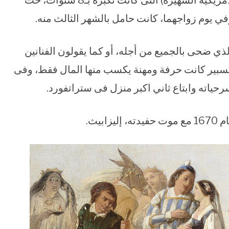
– تزوج من “آن هاثاواي” (نفس اسم الممثلة الأمريكية الشهيرة) التى كانت تكبره بـ8 سنوات، حث
ذي ضحى بالجميع من أجله، أو كما يقولون الفنانين
كسبير كانت حرفة ومهنة يكسب منها المال فقط، وفى
بيث.