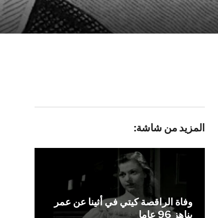
المزيد من شاشة:
وفاة الراقصة كيتي في أثينا عن عمر
يناهز 96 عاما