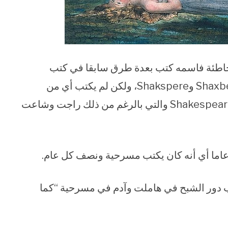
خاطئة فاسمه كتب بعدة طرق سابقا في كتب
المؤرخين والتي تراوحت بين: Shappere أو Shaxberd وShakspere، ولكن لم يكتب أي من
المؤرخين اسمه بالطريقة التى نكتبها نحن الآن Shakespeare والتي بالرغم من ذلك راجت وشاعت
لعب دور الشبح في هاملت وآدم في مسرحية “كما