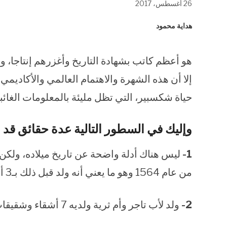
26 أغسطس، 2017
في
في
في
نافذة
نافذة
نافذة
جديدة)
جديدة)
جديدة)
هداية محمود
هو أعظم كاتب بشهادة التاريخ وأغزرهم إنتاجا، 
إلا أن هذه الشهرة والاهتمام العالمي والأكاديم
حياة شكسبير، التي تظل مليئة بالمعلومات الغائبة
وإليك في السطور التالية عدة حقائق قد 
1-
من عام 1564 وهو ما يعني أنه ولد قبل ذلك بـ3 أيام، أى يوم 23 إبريل وهو يوم وفاته عام 1616.
2-
ولد لأب تاجر وأم ثرية ولديه 7 أشقاء وشقيقات.