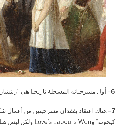
6
– أول مسرحياته المسجلة تاريخيا هي “ريتشارد 
7
كيخوته” وLove’s Labours Won ولكن ليس هناك ما يؤكد أنه كتب مسرحيتين أصلا بهذه الأسماء.