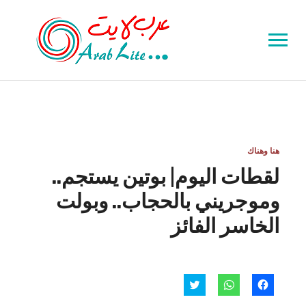
Toggle
sidebar
&
navigation
هنا وهناك
لقطات اليوم| بوتين يستجم..
وموجريني بالحجاب.. وبولت
الخاسر الفائز
انقر
انقر
اضغط
للمشاركة
للمشاركة
للمشاركة
على
على
على