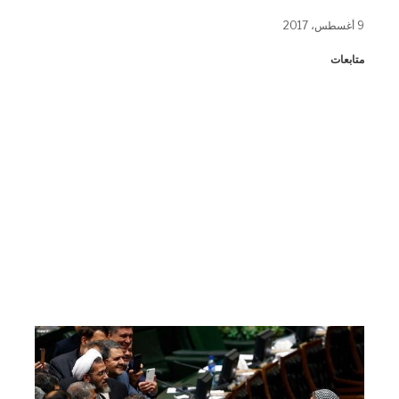
فيسبوك
WhatsApp
تويتر
(فتح
(فتح
(فتح
9 أغسطس، 2017
في
في
في
نافذة
نافذة
نافذة
جديدة)
جديدة)
جديدة)
متابعات
الممثلة العليا للسياسة الخارجية والأمنية
بالاتحاد الأوروبي، فيديريكا موجريني، تقف
أسفل قبة البرلمان الإيراني على هامش
مراسم أداء رئيس البلاد حسن روحاني القسم
الدستوري، مرتدية حجابا ملونًا، بينما العشرات
من النواب يتسابقون لنيل صورة شخصية
“سيلفي” معها