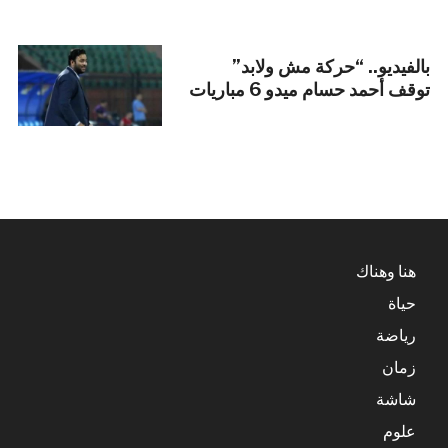
بالفيديو.. “حركة مش ولابد”
توقف أحمد حسام ميدو 6 مباريات
هنا وهناك
حياة
رياضة
زمان
شاشة
علوم