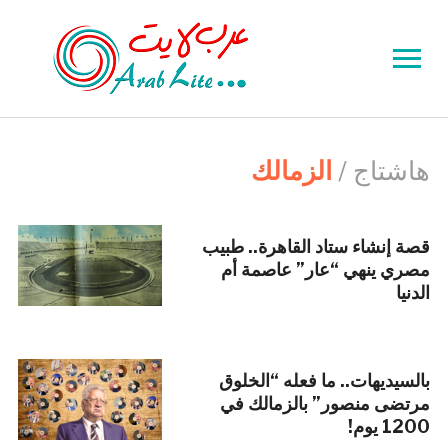
Toggle
sidebar
&
navigation
هاشتاج /
الزمالك
قصة إنشاء ستاد القاهرة.. طبيب
مصري ينهي “عار” عاصمة أم
الدنيا
بالسيديهات.. ما فعله “الخلوق
مرتضى منصور” بالزمالك في
1200 يوم!