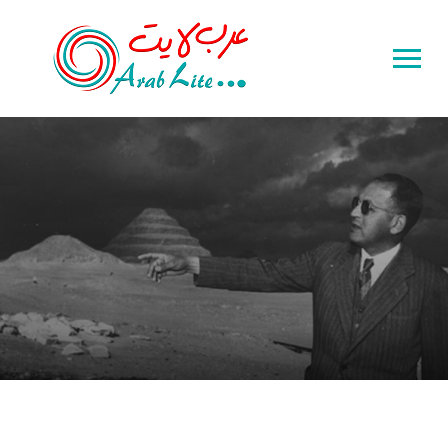
Toggle
sidebar
&
navigation