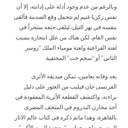
وبالرغم من عدم وجود أدلة على إدانته، إلا أن
نفس زكريا غنيم لم تتحمل وقع الصدمة فألقى
بنفسه في نهر النيل، ليلقى حتفه منتحراً في
نفس العام، لكن هناك من علل انتحاره بسبب
لعنة الفراعنة ولعنة مومياء الملك “زوسر
الثاني” أو “سخم خت” المختفية.
بعد وفاته بعامين، تمكن صديقه الأثرى
الفرنسى جان فيليب من العثور على دليل
براءته، واكتشف القطعة الأثرية المفقودة في
أحد مخازن البدروم في المتحف المصرى
بالقاهرة، وهذا ماتم ذكره فى كتاب عالم الاثار
المصرى زاهى حواس “معجزة الهرم الأكبر”.