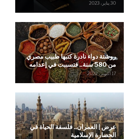
30 يناير، 2023
روشتة دواء نادرة كتبها طبيب مصري
من 580 سنة.. فتسببت في إعدامه
17 أكتوبر، 2022
عرض | العمران.. فلسفة الحياة في
الحضارة الإسلامية