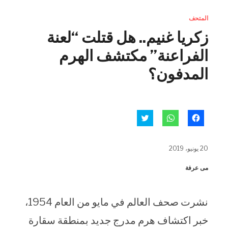
المتحف
زكريا غنيم.. هل قتلت “لعنة
الفراعنة” مكتشف الهرم
المدفون؟
انقر
انقر
اضغط
للمشاركة
للمشاركة
للمشاركة
على
على
على
فيسبوك
WhatsApp
تويتر
(فتح
(فتح
(فتح
20 يونيو، 2019
في
في
في
نافذة
نافذة
نافذة
جديدة)
جديدة)
جديدة)
مى عرفة
نشرت صحف العالم في مايو من العام 1954،
خبر اكتشاف هرم مدرج جديد بمنطقة سقارة