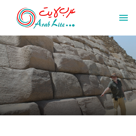
Toggle
sidebar
&
navigation