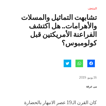
المتحف
تشابهت التماثيل والمسلات
والأهرامات.. هل اكتشف
الفراعنة الأمريكتين قبل
كولومبوس؟
انقر
انقر
اضغط
للمشاركة
للمشاركة
للمشاركة
على
على
على
فيسبوك
WhatsApp
تويتر
(فتح
(فتح
(فتح
16 يونيو، 2019
في
في
في
نافذة
نافذة
نافذة
جديدة)
جديدة)
جديدة)
مى عرفة
كان القرن الـ19 عصر الانبهار بالحضارة