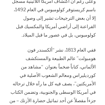
وعلى رغم أن اكتشاف أمريكا اللاتينية مسجل
باسم كريستوفر كولومبوس في العام 1492،
إلا أن بعض الترجيحات تشير إلى وصول
الفراعنة إلى أراضي أمريكا والمكسيك قبل
كولومبوس، بل في عصور ما قبل الميلاد.
ففي العام 1813، نشر “ألكسندر فون
هومبولت” عالم الطبيعة والمستكشف
الألماني، كتاباً ضخماً بعنوان “مشاهد من
كورديليراس ومعالم الشعوب الأصلية في
الأمريكتين”، يصف فيه كل ما رآه خلال ترحاله
في أمريكا الوسطى والجنوبية، وتضمن الكتاب
جزءاً مفصلاً عن أحد تماثيل حضارة الأزتك – من