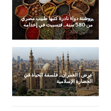
روشتة دواء نادرة كتبها طبيب مصري
من 580 سنة.. فتسببت في إعدامه
17 أكتوبر، 2022
عرض | العمران.. فلسفة الحياة في
الحضارة الإسلامية
29 مارس، 2022