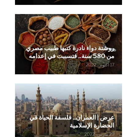
روشتة دواء نادرة كتبها طبيب مصري
من 580 سنة.. فتسببت في إعدامه
17 أكتوبر، 2022
عرض | العمران.. فلسفة الحياة في
الحضارة الإسلامية
29 مارس، 2022