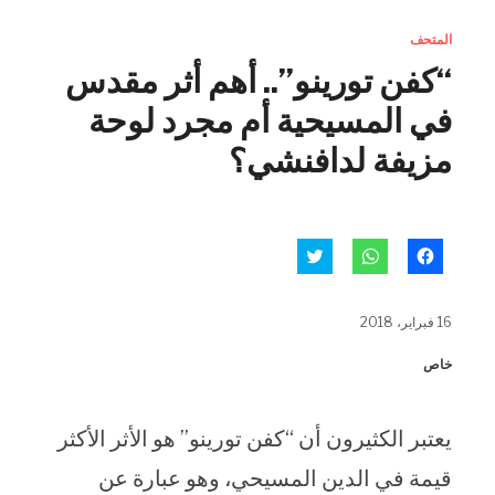
المتحف
“كفن تورينو”.. أهم أثر مقدس
في المسيحية أم مجرد لوحة
مزيفة لدافنشي؟
انقر
انقر
اضغط
للمشاركة
للمشاركة
للمشاركة
على
على
على
فيسبوك
WhatsApp
تويتر
(فتح
(فتح
(فتح
16 فبراير، 2018
في
في
في
نافذة
نافذة
نافذة
جديدة)
جديدة)
جديدة)
خاص
يعتبر الكثيرون أن “كفن تورينو” هو الأثر الأكثر
قيمة في الدين المسيحي، وهو عبارة عن