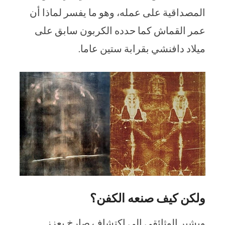
المصداقية على عمله، وهو ما يفسر لماذا أن
عمر القماش كما حدده الكربون سابق على
ميلاد دافنشي بقرابة ستين عاما.
ولكن كيف صنعه الكفن؟
ويشير الوثائقي إلى اكتشاف صارخ يعزز