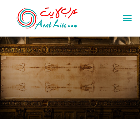
Toggle
sidebar
&
navigation