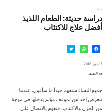
حياة
دراسة حديثة: الطعام اللذيذ
أفضل علاج للاكتئاب
انقر
انقر
اضغط
للمشاركة
للمشاركة
للمشاركة
على
على
على
فيسبوك
WhatsApp
تويتر
(فتح
(فتح
(فتح
17 يناير، 2018
في
في
في
نافذة
نافذة
نافذة
جديدة)
جديدة)
جديدة)
هبة المهدي
جميع النساء ستفهم جيداً ما سأقول، عندما
تتعرض إحداهن لموقف مؤلم يدخلها في موجة
من الحزن والاكتئاب، فتقوم بالاتصال على