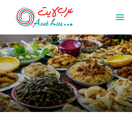
Toggle
sidebar
&
navigation