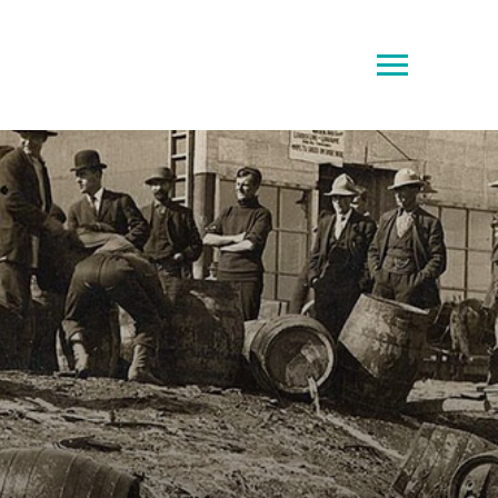
Toggle
sidebar
&
navigation