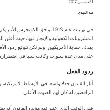
31 ديسمبر، 2017
في
في
في
نافذة
نافذة
نافذة
جديدة)
جديدة)
جديدة)
هبة المهدي
في نهايات عام 1919، وافق الكونج
المشروبات الكحولية والإتجار فيها، حيث أعلن ال
بهدف حماية الأمريكيين، ولم تكن تتوقع ردود الأفع
على مدى عدة سنوات وكانت سببا في اضطرارها لإ
ردود الفعل
أثار القانون جدلا واسعا في الأوساط الأمريكية، 
الرافضين له كان لهم الصوت الأعلى.
ففي الوقت الذي اعتبر فيه مؤيدو القانون أنه بمث