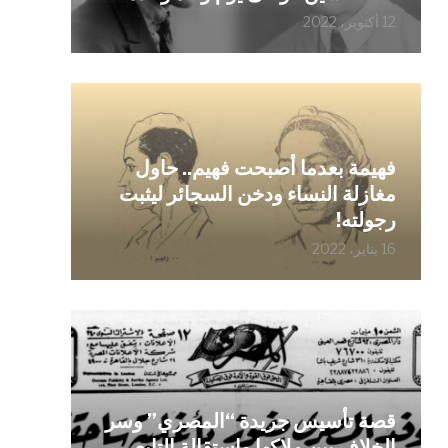
12 أكتوبر، 2022
فهيمة بعدما أصبحت فهيم.. حاول
مغازلة النساء ودخن السجائر ليثبت
رجولته!
16 يناير، 2022
قصة تأسيس جريدة “المصري” وسر
الخلاف بين ملاكها واستقالة التابعي