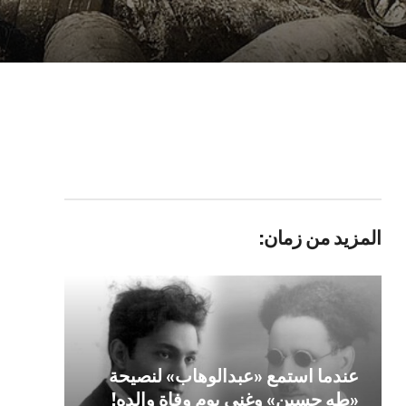
المزيد من زمان:
عندما استمع «عبدالوهاب» لنصيحة
«طه حسين» وغنى يوم وفاة والده!